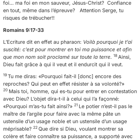
foi… ma foi en mon sauveur, Jésus-Christ? Confiance
en tout, même dans l’épreuve? Attention Serge, tu
risques de trébucher!!
Romains 9:17-33
L’Ecriture dit en effet au pharaon:
Voilà pourquoi je t’ai
suscité: c’est pour montrer en toi ma puissance et afin
18
que mon nom soit proclamé sur toute la terre
.
Ainsi,
Dieu fait grâce à qui il veut et il endurcit qui il veut.
19
Tu me diras: «Pourquoi fait-il [donc] encore des
reproches? Qui peut en effet résister à sa volonté?»
20
Mais toi, homme, qui es-tu pour entrer en contestation
avec Dieu? L’objet dira-t-il à celui qui l’a façonné:
21
«Pourquoi m’as-tu fait ainsi?»
Le potier n’est-il pas le
maître de l’argile pour faire avec la même pâte un
ustensile d’un usage noble et un ustensile d’un usage
22
méprisable?
Que dire si Dieu, voulant montrer sa
colère et faire connaître sa puissance, a supporté avec