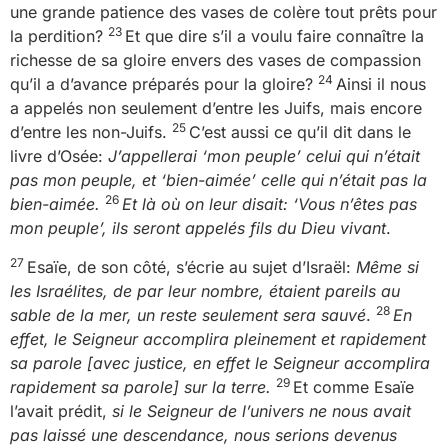
une grande patience des vases de colère tout prêts pour
23
la perdition?
Et que dire s’il a voulu faire connaître la
richesse de sa gloire envers des vases de compassion
24
qu’il a d’avance préparés pour la gloire?
Ainsi il nous
a appelés non seulement d’entre les Juifs, mais encore
25
d’entre les non-Juifs.
C’est aussi ce qu’il dit dans le
livre d’Osée:
J’appellerai ‘mon peuple’ celui qui n’était
pas mon peuple, et ‘bien-aimée’ celle qui n’était pas la
26
bien-aimée.
Et là où on leur disait: ‘Vous n’êtes pas
mon peuple’, ils seront appelés fils du Dieu vivant
.
27
Esaïe, de son côté, s’écrie au sujet d’Israël:
Même si
les Israélites, de par leur nombre, étaient pareils au
28
sable de la mer, un reste seulement sera sauvé
.
En
effet, le Seigneur accomplira pleinement et rapidement
sa parole [avec justice, en effet le Seigneur accomplira
29
rapidement sa parole] sur la terre.
Et comme Esaïe
l’avait prédit,
si le Seigneur de l’univers ne nous avait
pas laissé une descendance, nous serions devenus