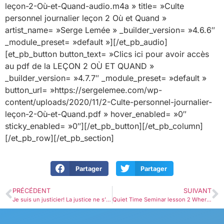
leçon-2-Où-et-Quand-audio.m4a » title= »Culte
personnel journalier leçon 2 Où et Quand »
artist_name= »Serge Lemée » _builder_version= »4.6.6″
_module_preset= »default »][/et_pb_audio]
[et_pb_button button_text= »Clics ici pour avoir accès
au pdf de la LEÇON 2 OÙ ET QUAND »
_builder_version= »4.7.7″ _module_preset= »default »
button_url= »https://sergelemee.com/wp-
content/uploads/2020/11/2-Culte-personnel-journalier-
leçon-2-Où-et-Quand.pdf » hover_enabled= »0″
sticky_enabled= »0″][/et_pb_button][/et_pb_column]
[/et_pb_row][/et_pb_section]
Partager
Partager
PRÉCÉDENT
SUIVANT
Je suis un justicier! La justice ne s’impose pas mais se démontre.
Quiet Time Seminar lesson 2 Where and When