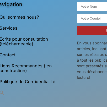
avigation
Qui sommes nous?
Services
Écrits pour consultation
En vous abonnan
(téléchargeable)
articles, incluan
sur les réseaux 
Contact
à tout les public
Liens Recommandés ( en
sont présentés s
construction)
vous désabonner
lecture!
Politique de Confidentiallité
Search
for: