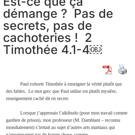
Est-ce que ça
démange ? Pas de
secrets, pas de
cachoteries ! 2
Timothée 4.1-4￼
Paul exhorte
Timothée
à enseigner la vérité plutôt que
des fables. Le mot grec que Paul utilise est plutôt mystère,
enseignement caché dit en secret.
Lorsque j’apprenais
l’aïkibudo
(pour mon travail comme
gardien de prison), mon professeur (M.
Damblant
– reconnu
mondialement)
s’irritait
au sujet
d’autres arts martiaux qui
n’enseignaient pas de bonne chose, comme