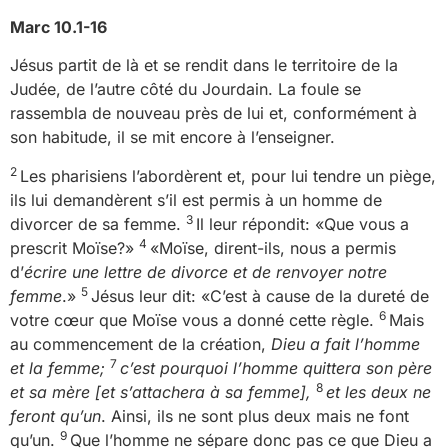
Marc 10.1-16
Jésus partit de là et se rendit dans le territoire de la
Judée, de l’autre côté du Jourdain. La foule se
rassembla de nouveau près de lui et, conformément à
son habitude, il se mit encore à l’enseigner.
2
Les pharisiens l’abordèrent et, pour lui tendre un piège,
ils lui demandèrent s’il est permis à un homme de
3
divorcer de sa femme.
Il leur répondit: «Que vous a
4
prescrit Moïse?»
«Moïse, dirent-ils, nous a permis
d’
écrire une lettre de divorce et de renvoyer notre
5
femme
.»
Jésus leur dit: «C’est à cause de la dureté de
6
votre cœur que Moïse vous a donné cette règle.
Mais
au commencement de la création,
Dieu a fait l’homme
7
et la femme;
c’est pourquoi l’homme quittera son père
8
et sa mère [et s’attachera à sa femme],
et les deux ne
feront qu’un
. Ainsi, ils ne sont plus deux mais ne font
9
qu’un.
Que l’homme ne sépare donc pas ce que Dieu a