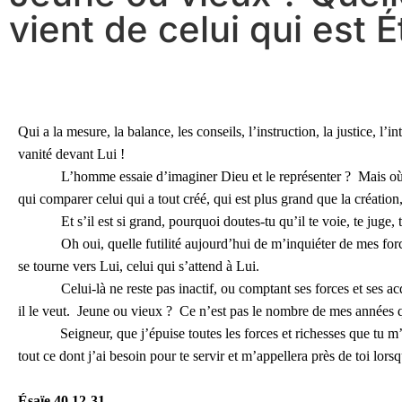
vient de celui qui est É
Qui a la mesure, la balance, les conseils, l’instruction, la justice, 
vanité devant Lui !
L’homme essaie d’imaginer Dieu et le représenter ? Mais où sont 
qui comparer celui qui a tout créé, qui est plus grand que la création
Et s’il est si grand, pourquoi doutes-tu qu’il te voie, te juge, te
Oh oui, quelle futilité aujourd’hui de m’inquiéter de mes forces 
se tourne vers Lui, celui qui s’attend à Lui.
Celui-là ne reste pas inactif, ou comptant ses forces et ses acqu
il le veut. Jeune ou vieux ? Ce n’est pas le nombre de mes années qu
Seigneur, que j’épuise toutes les forces et richesses que tu 
tout ce dont j’ai besoin pour te servir et m’appellera près de toi lorsq
Ésaïe
40.12-31