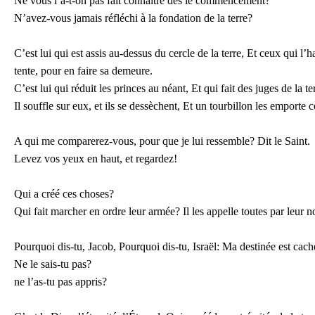
Ne vous l’a-t-on pas fait connaître dès le commencement?
N’avez-vous jamais réfléchi à la fondation de la terre?
C’est lui qui est assis au-dessus du cercle de la terre, Et ceux qui 
tente, pour en faire sa demeure.
C’est lui qui réduit les princes au néant, Et qui fait des juges de l
Il souffle sur eux, et ils se dessèchent, Et un tourbillon les emport
A qui me comparerez-vous, pour que je lui ressemble? Dit le Saint.
Levez vos yeux en haut, et regardez!
Qui a créé ces choses?
Qui fait marcher en ordre leur armée? Il les appelle toutes par leur n
Pourquoi dis-tu, Jacob, Pourquoi dis-tu, Israël: Ma destinée est ca
Ne le sais-tu pas?
ne l’as-tu pas appris?