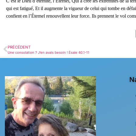
C’est le Dieu d’éternité, l’Éternel, Qui a créé les extrémités de la ter
qui est fatigué, Et il augmente la vigueur de celui qui tombe en défa
confient en l’Éternel renouvellent leur force. Ils prennent le vol comme
PRÉCÉDENT
Une consolation ? J’en avais besoin ! Ésaïe 40.1-11
N