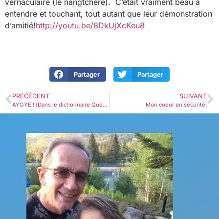
vernaculaire (le nangtcheré). C’était vraiment beau à
entendre et touchant, tout autant que leur démonstration
d’amitié!
http://youtu.be/8DkUjXcKeu8
Partager
Partager
PRÉCÉDENT
SUIVANT
AYOYE ! (Dans le dictionnaire Québecois – Qui exprime l’étonnement, l’admiration ou encore l’exaspération).
Mon coeur en sécurité!