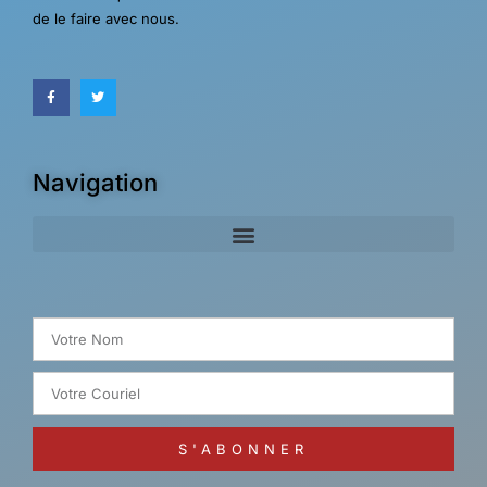
de le faire avec nous.
Navigation
Search for:
S'ABONNER