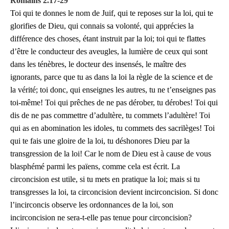
Romains 2.17-29
Toi qui te donnes le nom de Juif, qui te reposes sur la loi, qui te
glorifies de Dieu, qui connais sa volonté, qui apprécies la
différence des choses, étant instruit par la loi; toi qui te flattes
d’être le conducteur des aveugles, la lumière de ceux qui sont
dans les ténèbres, le docteur des insensés, le maître des
ignorants, parce que tu as dans la loi la règle de la science et de
la vérité; toi donc, qui enseignes les autres, tu ne t’enseignes pas
toi-même! Toi qui prêches de ne pas dérober, tu dérobes! Toi qui
dis de ne pas commettre d’adultère, tu commets l’adultère! Toi
qui as en abomination les idoles, tu commets des sacrilèges! Toi
qui te fais une gloire de la loi, tu déshonores Dieu par la
transgression de la loi! Car le nom de Dieu est à cause de vous
blasphémé parmi les païens, comme cela est écrit. La
circoncision est utile, si tu mets en pratique la loi; mais si tu
transgresses la loi, ta circoncision devient incirconcision. Si donc
l’incirconcis observe les ordonnances de la loi, son
incirconcision ne sera-t-elle pas tenue pour circoncision?