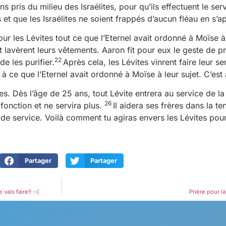
 pris du milieu des Israélites, pour qu’ils effectuent le serv
tes et que les Israélites ne soient frappés d’aucun fléau en s
ur les Lévites tout ce que l’Eternel avait ordonné à Moïse à l
 et lavèrent leurs vêtements. Aaron fit pour eux le geste de
22
de les purifier.
Après cela, les Lévites vinrent faire leur se
 ce que l’Eternel avait ordonné à Moïse à leur sujet. C’est a
es. Dès l’âge de 25 ans, tout Lévite entrera au service de la
26
 fonction et ne servira plus.
Il aidera ses frères dans la t
us de service. Voilà comment tu agiras envers les Lévites pou
Partager
Partager
ais faire!! :-(
Prière pour 