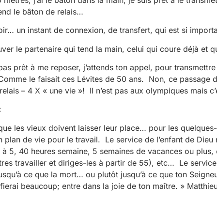
tend le bâton de relais…
ir… un instant de connexion, de transfert, qui est si import
r le partenaire qui tend la main, celui qui coure déjà et qu
s pas prêt à me reposer, j’attends ton appel, pour transmettre 
 Comme le faisait ces Lévites de 50 ans. Non, ce passage de
elais – 4 X « une vie »! Il n’est pas aux olympiques mais c’e
:
ue les vieux doivent laisser leur place… pour les quelques-
an de vie pour le travail. Le service de l’enfant de Dieu n
 à 5, 40 heures semaine, 5 semaines de vacances ou plus, 
tres travailler et diriges-les à partir de 55), etc… Le servic
usqu’à ce que la mort… ou plutôt jusqu’à ce que ton Seigneu
onfierai beaucoup; entre dans la joie de ton maître. » Matthie