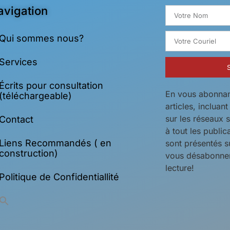
avigation
Qui sommes nous?
Services
Écrits pour consultation
En vous abonnan
(téléchargeable)
articles, incluan
sur les réseaux 
Contact
à tout les public
Liens Recommandés ( en
sont présentés s
construction)
vous désabonner
lecture!
Politique de Confidentiallité
Search
for: