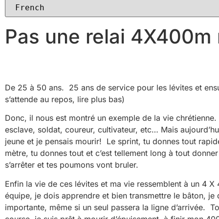
Pas une relai 4X400m 
De 25 à 50 ans. 25 ans de service pour les lévites et ensui
s’attende au repos, lire plus bas)
Donc, il nous est montré un exemple de la vie chrétienne. Il 
esclave, soldat, coureur, cultivateur, etc… Mais aujourd’h
jeune et je pensais mourir! Le sprint, tu donnes tout rapid
mètre, tu donnes tout et c’est tellement long à tout donne
s’arrêter et tes poumons vont bruler.
Enfin la vie de ces lévites et ma vie ressemblent à un 4 X 
équipe, je dois apprendre et bien transmettre le bâton, je
importante, même si un seul passera la ligne d’arrivée. T
course, je suis prêt à mourir d’épuisement, à finir mon 400 