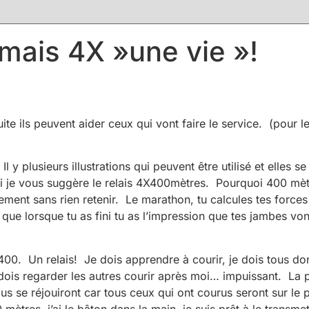
mais 4X »une vie »!
te ils peuvent aider ceux qui vont faire le service. (pour le
y plusieurs illustrations qui peuvent être utilisé et elles se 
ui je vous suggère le relais 4X400mètres. Pourquoi 400 mètr
ement sans rien retenir. Le marathon, tu calcules tes forces
r que lorsque tu as fini tu as l’impression que tes jambes vo
400. Un relais! Je dois apprendre à courir, je dois tous donn
 dois regarder les autres courir après moi… impuissant. La 
ous se réjouiront car tous ceux qui ont courus seront sur le
mètres, j’ai le bâton dans la main, je suis prêt à le transme