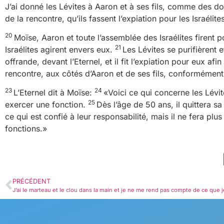
J’ai donné les Lévites à Aaron et à ses fils, comme des dons
de la rencontre, qu’ils fassent l’expiation pour les Israéli
20
Moïse, Aaron et toute l’assemblée des Israélites firent po
21
Israélites agirent envers eux.
Les Lévites se purifièrent
offrande, devant l’Eternel, et il fit l’expiation pour eux afin 
rencontre, aux côtés d’Aaron et de ses fils, conformément à
23
24
L’Eternel dit à Moïse:
«Voici ce qui concerne les Lévit
25
exercer une fonction.
Dès l’âge de 50 ans, il quittera sa
ce qui est confié à leur responsabilité, mais il ne fera pl
fonctions.»
PRÉCÉDENT
J’ai le marteau et le clou dans la main et je ne me rend pas compte de ce que je v