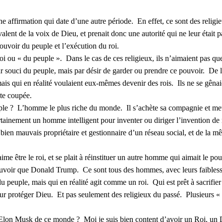
ffirmation qui date d’une autre période. En effet, ce sont des religieu
valent de la voix de Dieu, et prenait donc une autorité qui ne leur était pa
 pouvoir du peuple et l’exécution du roi.
« du peuple ». Dans le cas de ces religieux, ils n’aimaient pas que 
 souci du peuple, mais par désir de garder ou prendre ce pouvoir. De 
ais qui en réalité voulaient eux-mêmes devenir des rois. Ils ne se gênai
ête coupée.
? L’homme le plus riche du monde. Il s’achète sa compagnie et met
tainement un homme intelligent pour inventer ou diriger l’invention de
un bien mauvais propriétaire et gestionnaire d’un réseau social, et de la
tre le roi, et se plait à réinstituer un autre homme qui aimait le pou
pouvoir que Donald Trump. Ce sont tous des hommes, avec leurs faibless
 peuple, mais qui en réalité agit comme un roi. Qui est prêt à sacrifie
our protéger Dieu. Et pas seulement des religieux du passé. Plusieurs « p
 Musk de ce monde ? Moi je suis bien content d’avoir un Roi, un Dieu