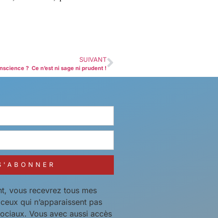
SUIVANT
science ? Ce n’est ni sage ni prudent !
S'ABONNER
t, vous recevrez tous mes
t ceux qui n’apparaissent pas
sociaux. Vous avec aussi accès