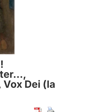
 !
tter…,
Vox Dei (la