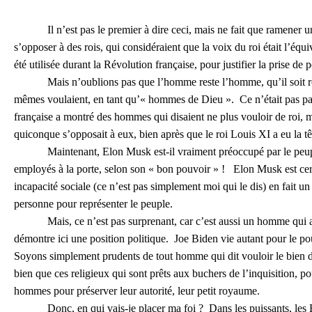
Il n’est pas le premier à dire ceci, mais ne fait que ramener une a
s’opposer à des rois, qui considéraient que la voix du roi était l’équi
été utilisée durant la Révolution française, pour justifier la prise de
Mais n’oublions pas que l’homme reste l’homme, qu’il soit roi ou 
mêmes voulaient, en tant qu’« hommes de Dieu ». Ce n’était pas par
française a montré des hommes qui disaient ne plus vouloir de roi, m
quiconque s’opposait à eux, bien après que le roi Louis XI a eu la t
Maintenant, Elon Musk est-il vraiment préoccupé par le peuple 
employés à la porte, selon son « bon pouvoir » ! Elon Musk est cer
incapacité sociale (ce n’est pas simplement moi qui le dis) en fait 
personne pour représenter le peuple.
Mais, ce n’est pas surprenant, car c’est aussi un homme qui aime ê
démontre ici une position politique. Joe Biden vie autant pour le 
Soyons simplement prudents de tout homme qui dit vouloir le bien du
bien que ces religieux qui sont prêts aux buchers de l’inquisition, p
hommes pour préserver leur autorité, leur petit royaume.
Donc, en qui vais-je placer ma foi ? Dans les puissants, les Elon