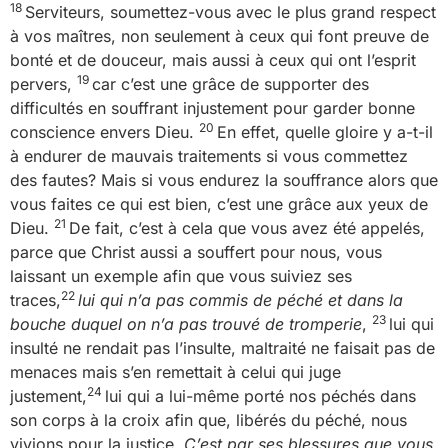
18
Serviteurs, soumettez-vous avec le plus grand respect
à vos maîtres, non seulement à ceux qui font preuve de
bonté et de douceur, mais aussi à ceux qui ont l’esprit
19
pervers,
car c’est une grâce de supporter des
difficultés en souffrant injustement pour garder bonne
20
conscience envers Dieu.
En effet, quelle gloire y a-t-il
à endurer de mauvais traitements si vous commettez
des fautes? Mais si vous endurez la souffrance alors que
vous faites ce qui est bien, c’est une grâce aux yeux de
21
Dieu.
De fait, c’est à cela que vous avez été appelés,
parce que Christ aussi a souffert pour nous, vous
laissant un exemple afin que vous suiviez ses
22
traces,
lui qui n’a pas commis de péché et dans la
23
bouche duquel on n’a pas trouvé de tromperie
,
lui qui
insulté ne rendait pas l’insulte, maltraité ne faisait pas de
menaces mais s’en remettait à celui qui juge
24
justement,
lui qui a lui-même porté nos péchés dans
son corps à la croix afin que, libérés du péché, nous
vivions pour la justice.
C’est par ses blessures que vous