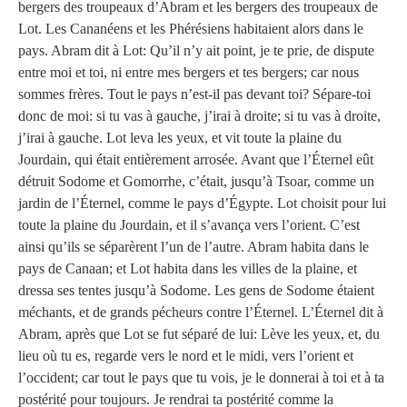
bergers des troupeaux d’Abram et les bergers des troupeaux de
Lot. Les Cananéens et les Phérésiens habitaient alors dans le
pays. Abram dit à Lot: Qu’il n’y ait point, je te prie, de dispute
entre moi et toi, ni entre mes bergers et tes bergers; car nous
sommes frères. Tout le pays n’est-il pas devant toi? Sépare-toi
donc de moi: si tu vas à gauche, j’irai à droite; si tu vas à droite,
j’irai à gauche. Lot leva les yeux, et vit toute la plaine du
Jourdain, qui était entièrement arrosée. Avant que l’Éternel eût
détruit Sodome et Gomorrhe, c’était, jusqu’à Tsoar, comme un
jardin de l’Éternel, comme le pays d’Égypte. Lot choisit pour lui
toute la plaine du Jourdain, et il s’avança vers l’orient. C’est
ainsi qu’ils se séparèrent l’un de l’autre. Abram habita dans le
pays de Canaan; et Lot habita dans les villes de la plaine, et
dressa ses tentes jusqu’à Sodome. Les gens de Sodome étaient
méchants, et de grands pécheurs contre l’Éternel. L’Éternel dit à
Abram, après que Lot se fut séparé de lui: Lève les yeux, et, du
lieu où tu es, regarde vers le nord et le midi, vers l’orient et
l’occident; car tout le pays que tu vois, je le donnerai à toi et à ta
postérité pour toujours. Je rendrai ta postérité comme la