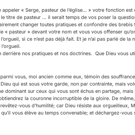
appeler « Serge, pasteur de l’église… » votre fonction est c
e titre de pasteur … il serait temps de vos poser la questio
rement changer toutes pratiques et confondre des brebis f
e « pasteur » devant votre nom et vous vous offenser qu’on 
gueil, si ce n’est pas déjà fait. Et je n’ai pas parlé de la 
l’orgueil.
on derrière nos pratiques et nos doctrines. Que Dieu vous uti
t parmi vous, moi ancien comme eux, témoin des souffrances
e Dieu qui est sous votre garde, non par contrainte, mais vo
 dominant sur ceux qui vous sont échus en partage, mais 
 obtiendrez la couronne incorruptible de la gloire. De même
evêtez-vous d’humilité; car Dieu résiste aux orgueilleux, Ma
 qu’il vous élève au temps convenable; et déchargez-vous su