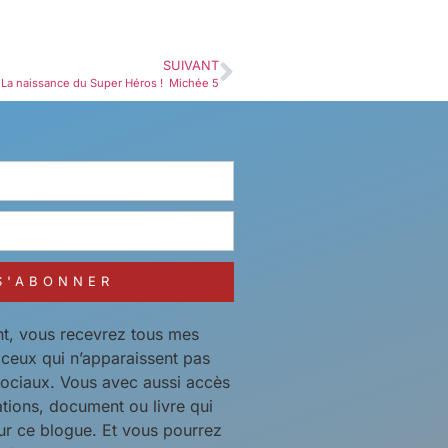
SUIVANT
La naissance du Super Héros ! Michée 5
S'ABONNER
t, vous recevrez tous mes
t ceux qui n’apparaissent pas
sociaux. Vous avec aussi accès
ations, document ou livre qui
ur ce blogue. Et vous pourrez