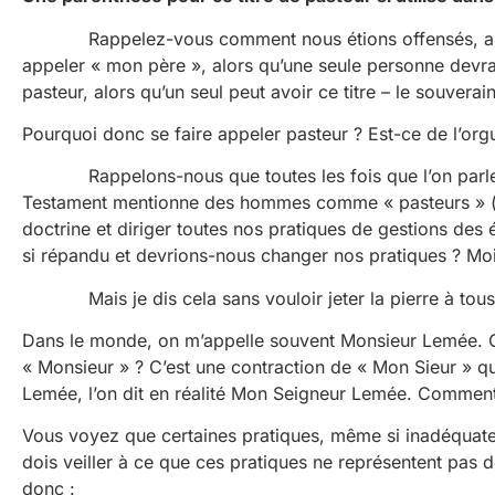
Rappelez-vous comment nous étions offensés, au Québe
appeler « mon père », alors qu’une seule personne devrait 
pasteur, alors qu’un seul peut avoir ce titre – le souverai
Pourquoi donc se faire appeler pasteur ? Est-ce de l’orguei
Rappelons-nous que toutes les fois que l’on parle de
Testament mentionne des hommes comme « pasteurs » (au
doctrine et diriger toutes nos pratiques de gestions des
si répandu et devrions-nous changer nos pratiques ? Moi
Mais je dis cela sans vouloir jeter la pierre à tous c
Dans le monde, on m’appelle souvent Monsieur Lemée. C’
« Monsieur » ? C’est une contraction de « Mon Sieur » qu
Lemée, l’on dit en réalité Mon Seigneur Lemée. Comment m
Vous voyez que certaines pratiques, même si inadéquates
dois veiller à ce que ces pratiques ne représentent pas d
donc :