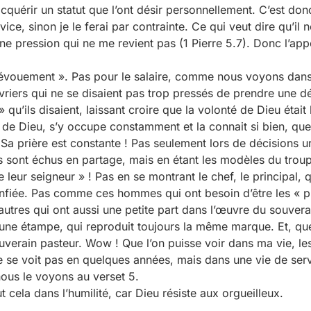
uérir un statut que l’ont désir personnellement. C’est donc
vice, sinon je le ferai par contrainte. Ce qui veut dire qu’il
ne pression qui ne me revient pas (1 Pierre 5.7). Donc l’app
dévouement ». Pas pour le salaire, comme nous voyons dan
vriers qui ne se disaient pas trop pressés de prendre une dé
 » qu’ils disaient, laissant croire que la volonté de Dieu étai
de Dieu, s’y occupe constamment et la connait si bien, que 
. Sa prière est constante ! Pas seulement lors de décisions ur
ont échus en partage, mais en étant les modèles du troupea
r seigneur » ! Pas en se montrant le chef, le principal, q
t confiée. Pas comme ces hommes qui ont besoin d’être les « 
utres qui ont aussi une petite part dans l’œuvre du souverai
ne étampe, qui reproduit toujours la même marque. Et, que
verain pasteur. Wow ! Que l’on puisse voir dans ma vie, les
 ne se voit pas en quelques années, mais dans une vie de ser
ous le voyons au verset 5.
 cela dans l’humilité, car Dieu résiste aux orgueilleux.