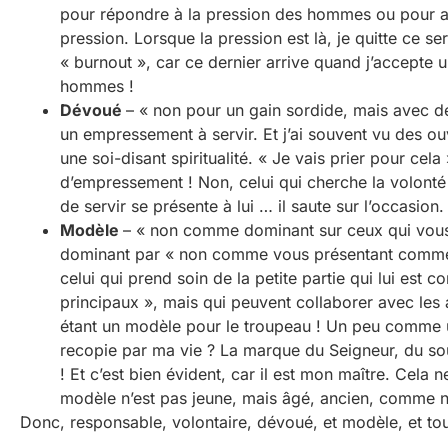
pour répondre à la pression des hommes ou pour acq
pression. Lorsque la pression est là, je quitte ce ser
« burnout », car ce dernier arrive quand j’accepte u
hommes !
Dévoué
– « non pour un gain sordide, mais avec 
un empressement à servir. Et j’ai souvent vu des ou
une soi-disant spiritualité. « Je vais prier pour cela
d’empressement ! Non, celui qui cherche la volonté 
de servir se présente à lui … il saute sur l’occasion
Modèle
– « non comme dominant sur ceux qui vous s
dominant par « non comme vous présentant comme leu
celui qui prend soin de la petite partie qui lui es
principaux », mais qui peuvent collaborer avec les a
étant un modèle pour le troupeau ! Un peu comme u
recopie par ma vie ? La marque du Seigneur, du sou
! Et c’est bien évident, car il est mon maître. Cela
modèle n’est pas jeune, mais âgé, ancien, comme n
Donc, responsable, volontaire, dévoué, et modèle, et tout