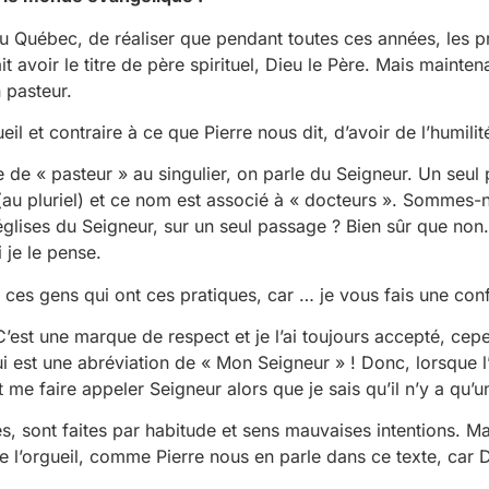
c, de réaliser que pendant toutes ces années, les prêtr
avoir le titre de père spirituel, Dieu le Père. Mais maintena
n pasteur.
l et contraire à ce que Pierre nous dit, d’avoir de l’humilité
 « pasteur » au singulier, on parle du Seigneur. Un seu
 pluriel) et ce nom est associé à « docteurs ». Sommes-
 églises du Seigneur, sur un seul passage ? Bien sûr que no
 je le pense.
es gens qui ont ces pratiques, car … je vous fais une conf
est une marque de respect et je l’ai toujours accepté, cep
i est une abréviation de « Mon Seigneur » ! Donc, lorsque 
e faire appeler Seigneur alors que je sais qu’il n’y a qu’u
, sont faites par habitude et sens mauvaises intentions. M
e l’orgueil, comme Pierre nous en parle dans ce texte, car D