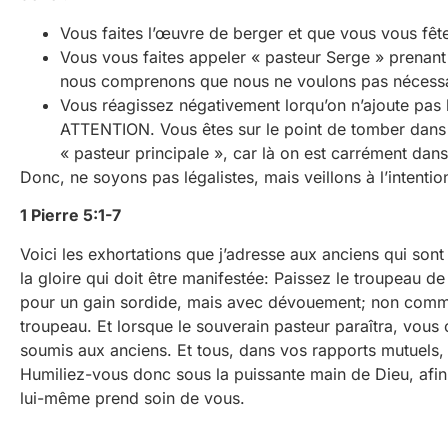
Vous faites l’œuvre de berger et que vous vous fête 
Vous vous faites appeler « pasteur Serge » prenant l
nous comprenons que nous ne voulons pas nécessai
Vous réagissez négativement lorqu’on n’ajoute pas l
ATTENTION. Vous êtes sur le point de tomber dans l’or
« pasteur principale », car là on est carrément dans 
Donc, ne soyons pas légalistes, mais veillons à l’intenti
1 Pierre 5:1-7
Voici les exhortations que j’adresse aux anciens qui son
la gloire qui doit être manifestée: Paissez le troupeau d
pour un gain sordide, mais avec dévouement; non comme
troupeau. Et lorsque le souverain pasteur paraîtra, vous
soumis aux anciens. Et tous, dans vos rapports mutuels, r
Humiliez-vous donc sous la puissante main de Dieu, afin
lui-même prend soin de vous.