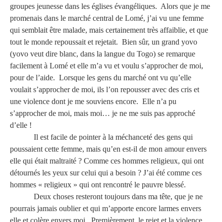
groupes jeunesse dans les églises évangéliques.
Alors que je me
promenais dans le marché central de Lomé, j’ai vu une femme
qui semblait être malade, mais certainement très affaiblie, et que
tout le monde repoussait et rejetait.
Bien sûr, un grand yovo
(yovo veut dire blanc, dans la langue du Togo) se remarque
facilement à Lomé et elle m’a vu et voulu s’approcher de moi,
pour de l’aide.
Lorsque les gens du marché ont vu qu’elle
voulait s’approcher de moi, ils l’on repousser avec des cris et
une violence dont je me souviens encore.
Elle n’a pu
s’approcher de moi, mais moi… je ne me suis pas approché
d’elle !
Il est facile de pointer à la méchanceté des gens qui
poussaient cette femme, mais qu’en est-il de mon amour envers
elle qui était maltraité ? Comme ces hommes religieux, qui ont
détournés les yeux sur celui qui a besoin ? J’ai été comme ces
hommes « religieux » qui ont rencontré le pauvre blessé.
Deux choses resteront toujours dans ma tête, que je ne
pourrais jamais oublier et qui m’apporte encore larmes envers
elle et colère envers moi.
Premièrement, le rejet et la violence