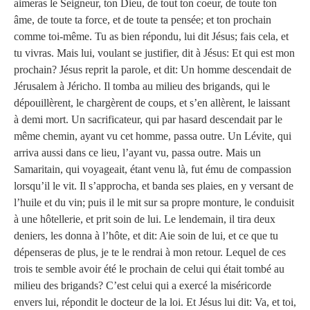
aimeras le Seigneur, ton Dieu, de tout ton coeur, de toute ton
âme, de toute ta force, et de toute ta pensée; et ton prochain
comme toi-même. Tu as bien répondu, lui dit Jésus; fais cela, et
tu vivras. Mais lui, voulant se justifier, dit à Jésus: Et qui est mon
prochain? Jésus reprit la parole, et dit: Un homme descendait de
Jérusalem à Jéricho. Il tomba au milieu des brigands, qui le
dépouillèrent, le chargèrent de coups, et s’en allèrent, le laissant
à demi mort. Un sacrificateur, qui par hasard descendait par le
même chemin, ayant vu cet homme, passa outre. Un Lévite, qui
arriva aussi dans ce lieu, l’ayant vu, passa outre. Mais un
Samaritain, qui voyageait, étant venu là, fut ému de compassion
lorsqu’il le vit. Il s’approcha, et banda ses plaies, en y versant de
l’huile et du vin; puis il le mit sur sa propre monture, le conduisit
à une hôtellerie, et prit soin de lui. Le lendemain, il tira deux
deniers, les donna à l’hôte, et dit: Aie soin de lui, et ce que tu
dépenseras de plus, je te le rendrai à mon retour. Lequel de ces
trois te semble avoir été le prochain de celui qui était tombé au
milieu des brigands? C’est celui qui a exercé la miséricorde
envers lui, répondit le docteur de la loi. Et Jésus lui dit: Va, et toi,