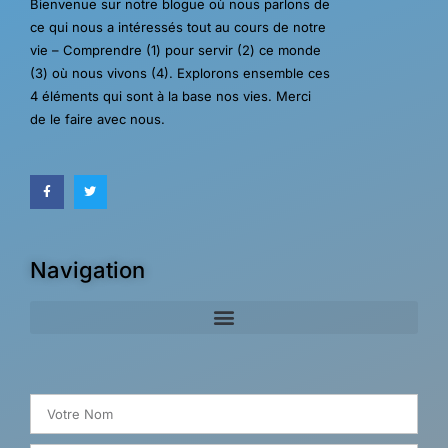
Bienvenue sur notre blogue où nous parlons de
ce qui nous a intéressés tout au cours de notre
vie – Comprendre (1) pour servir (2) ce monde
(3) où nous vivons (4). Explorons ensemble ces
4 éléments qui sont à la base nos vies. Merci
de le faire avec nous.
Navigation
Search for: