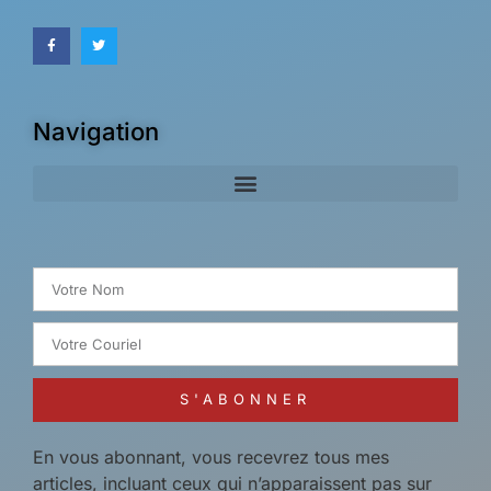
Navigation
Search for:
S'ABONNER
En vous abonnant, vous recevrez tous mes
articles, incluant ceux qui n’apparaissent pas sur