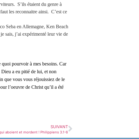
viteurs. S’ils étaient du genre à
faut les reconnaitre ainsi. C’est ce
arco Seba en Allemagne, Ken Beach
e sais, j’ai expérimenté leur vie de
 quoi pourvoir à mes besoins. Car
s Dieu a eu pitié de lui, et non
fin que vous vous réjouissiez de le
ur l’oeuvre de Christ qu’il a été
SUIVANT
qui aboient et mordent ! Philippiens 3.1-6