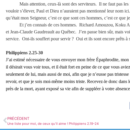
Mais attention, ceux-là sont des serviteurs. Il ne faut pas l
vouloir s’élever, Paul et Dieu n’auraient pas mentionné leur nom ici. 
qu’était mon Seigneur, c’est ce que sont ces hommes, c’est ce que je
Et j’en connais de ces hommes. Richard Amouzou, Koku Am
et Jean-Claude Gaudreault au Québec. J’en passe bien sûr, mais voici
service. Ont-ils souffert pour servir ? Oui et ils sont encore prêts à
Philippiens 2.25-30
J’ai estimé nécessaire de vous envoyer mon frère Épaphrodite, mon
il désirait vous voir tous, et il était fort en peine de ce que vous avie
seulement de lui, mais aussi de moi, afin que je n’eusse pas tristess
revoir, et que je sois moi-même moins triste. Recevez-le donc dans l
près de la mort, ayant exposé sa vie afin de suppléer à votre absenc
PRÉCÉDENT
Une liste pour moi, de ceux qu’il aime ! Philippiens 2.19-24