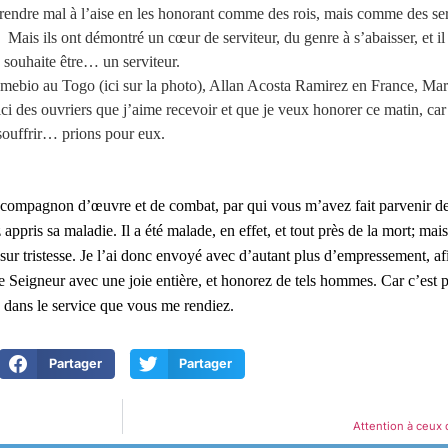
es rendre mal à l’aise en les honorant comme des rois, mais comme des ser
Mais ils ont démontré un cœur de serviteur, du genre à s’abaisser, et il 
 souhaite être… un serviteur.
ebio au Togo (ici sur la photo), Allan Acosta Ramirez en France, M
 des ouvriers que j’aime recevoir et que je veux honorer ce matin, car j
 souffrir… prions pour eux.
 compagnon d’œuvre et de combat, par qui vous m’avez fait parvenir de
z appris sa maladie. Il a été malade, en effet, et tout près de la mort; mai
e sur tristesse. Je l’ai donc envoyé avec d’autant plus d’empressement, a
e Seigneur avec une joie entière, et honorez de tels hommes. Car c’est po
e dans le service que vous me rendiez.
Partager
Partager
Attention à ceux 