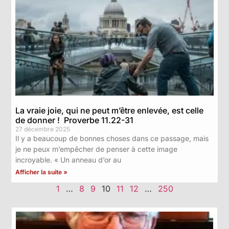
La vraie joie, qui ne peut m’être enlevée, est celle
de donner ! Proverbe 11.22-31
27 décembre 2025
Il y a beaucoup de bonnes choses dans ce passage, mais
je ne peux m’empêcher de penser à cette image
incroyable. « Un anneau d’or au
Afficher la suite »
1
…
8
9
10
11
12
…
250