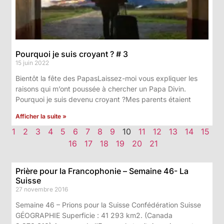
Pourquoi je suis croyant ? # 3
15 juin 2022
Bientôt la fête des PapasLaissez-moi vous expliquer les
raisons qui m’ont poussée à chercher un Papa Divin.
Pourquoi je suis devenu croyant ?Mes parents étaient
Afficher la suite »
1
2
3
4
5
6
7
8
9
10
11
12
13
14
15
16
17
18
19
20
21
Prière pour la Francophonie – Semaine 46- La
Suisse
27 novembre 2016
Semaine 46 – Prions pour la Suisse Confédération Suisse
GÉOGRAPHIE Superficie : 41 293 km2. (Canada