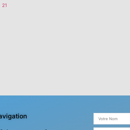
21
avigation