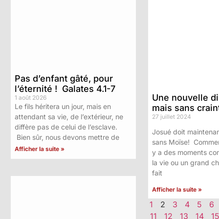
Pas d’enfant gâté, pour
l’éternité ! Galates 4.1-7
Une nouvelle d
1 août 2026
Le fils héritera un jour, mais en
mais sans crain
attendant sa vie, de l’extérieur, ne
27 juillet 2024
diffère pas de celui de l’esclave.
Josué doit maintenan
Bien sûr, nous devons mettre de
sans Moïse! Comment
Afficher la suite »
y a des moments co
la vie ou un grand 
fait
Afficher la suite »
1
2
3
4
5
6
11
12
13
14
1