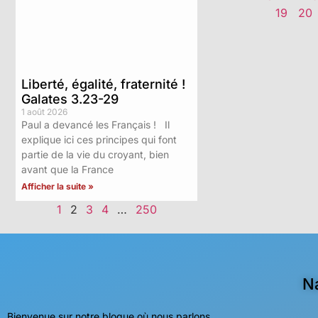
19
20
Liberté, égalité, fraternité !
Galates 3.23-29
1 août 2026
Paul a devancé les Français ! Il
explique ici ces principes qui font
partie de la vie du croyant, bien
avant que la France
Afficher la suite »
1
2
3
4
…
250
N
Bienvenue sur notre blogue où nous parlons