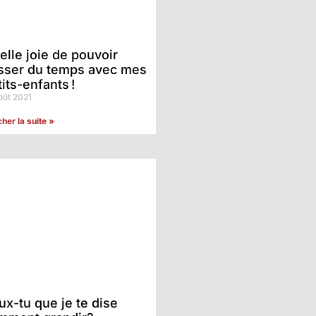
elle joie de pouvoir
sser du temps avec mes
its-enfants !
oût 2021
cher la suite »
ux-tu que je te dise