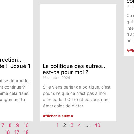
co
8 jui
Ce 
qui
int
d’a
hom
Affi
irection…
te ! Josué 1
La politique des autres…
est-ce pour moi ?
16 octobre 2024
t se débrouiller
 continuer? Il
Si je viens parler de politique, c’est
mme cela dans
pour dire que ce n’est pas à moi
changement te
d’en parler ! Ce n’est pas aux non-
Américains de dicter
Afficher la suite »
7
8
9
10
1
2
3
4
…
40
5
16
17
18