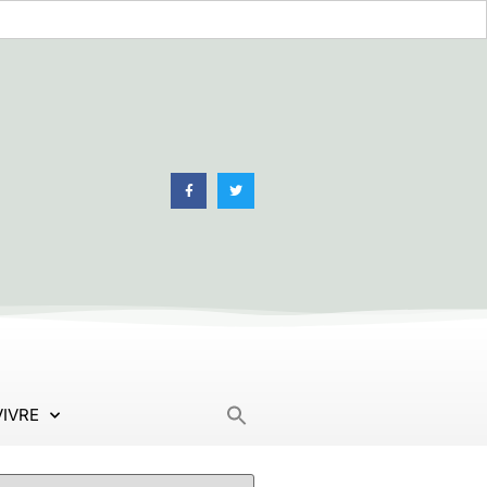
Search
VIVRE
for: