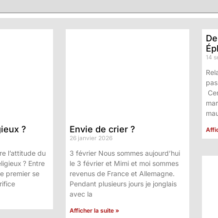
De
Ép
14 
Rel
pas
Cer
mar
mau
gieux ?
Envie de crier ?
Affi
26 janvier 2026
re l’attitude du
3 février Nous sommes aujourd’hui
ligieux ? Entre
le 3 février et Mimi et moi sommes
 Le premier se
revenus de France et Allemagne.
rifice
Pendant plusieurs jours je jonglais
avec la
Afficher la suite »