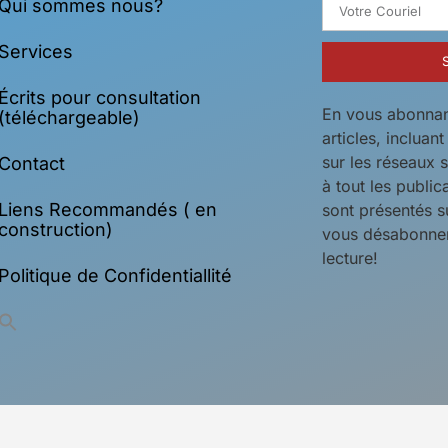
Qui sommes nous?
Services
Écrits pour consultation
En vous abonnan
(téléchargeable)
articles, incluan
sur les réseaux 
Contact
à tout les public
Liens Recommandés ( en
sont présentés s
construction)
vous désabonner
lecture!
Politique de Confidentiallité
Search
for: