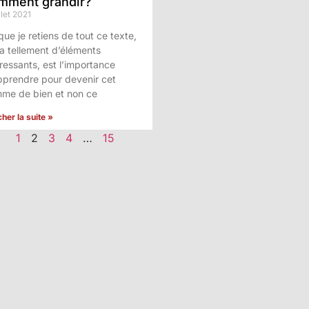
mment grandir?
llet 2021
que je retiens de tout ce texte,
 a tellement d’éléments
éressants, est l’importance
pprendre pour devenir cet
me de bien et non ce
cher la suite »
1
2
3
4
…
15