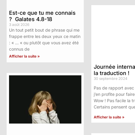
Est-ce que tu me connais
? Galates 4.8-18
3 août 2026
Un tout petit bout de phrase qui me
frappe entre les deux yeux ce matin
: « … « ou plutôt que vous avez été
connus de
Afficher la suite »
Journée interna
la traduction !
30 septembre 2024
Pas de rapport avec 
j’en profite pour fai
Wow ! Pas facile la t
Certains pensent qu
Afficher la suite »