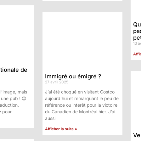
Qu
pa
pet
13 a
Affi
tionale de
Immigré ou émigré ?
27 avril 2025
l’image, mais
J’ai été choqué en visitant Costco
re une pub ! 😉
aujourd’hui et remarquant le peu de
raduction.
référence ou intérêt pour la victoire
e pour
du Canadien de Montréal hier. J’ai
aussi
Afficher la suite »
Ve