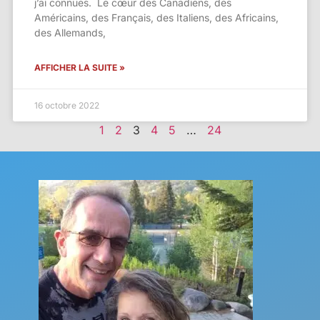
j’ai connues. Le cœur des Canadiens, des
Américains, des Français, des Italiens, des Africains,
des Allemands,
AFFICHER LA SUITE »
16 octobre 2022
1
2
3
4
5
…
24